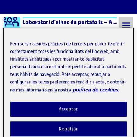
Logo Ágora
Laboratori d'eines de portafolis – Aula 1
Saltar al contingut
Fem servir
cookies
pròpies i de tercers per poder-te oferir
correctament totes les funcionalitats del lloc web, amb
finalitats analítiques i per mostrar-te publicitat
Semestre 20241 - Aula 1
8 Setembre, 2021
personalitzada d'acord amb un perfil elaborat a partir dels
8 Setembre, 2021
teus hàbits de navegació. Pots acceptar, rebutjar o
configurar les teves preferències fent clic a sota, o obtenir-
ne més informació en la nostra
política de cookies.
Benvinguts i benvingudes!
Publicat per
Publicat per
Folio
Visibilitat:
Data de publicació
15 setembre, 2022 3:08 pm
Públic
-
8 Set. 2021
Acceptar
Rebutjar